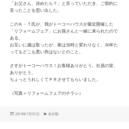
「お父さん、決めたら？」と言っていただき、ご契約に
至ったことを思い出した。
このＫ・Ｔ氏が、我がトーコーハウスが最近開催した
「リフォームフェア」にお孫さんと一緒に来られたので
ある。
お互いに歳は取ったが、家は当時と変わりなく、30年た
ってもどこも悪い所はないとのこと。
さすがトーコーハウス！お客様ありがとう。社員の皆、
ありがとう。
ちょっとうれしくてＰＲさせてもらいました。
（写真＝リフォームフェアのチラシ）
投
カ
2019年7月31日
未分類
稿
テ
日:
ゴ