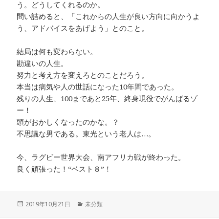
う。どうしてくれるのか。
問い詰めると、「これからの人生が良い方向に向かうよ
う、アドバイスをあげよう」とのこと。
結局は何も変わらない。
勘違いの人生。
努力と考え方を変えろとのことだろう。
本当は病気や人の世話になった10年間であった。
残りの人生、100まであと25年、終身現役でがんばるゾ
ー！
頭がおかしくなったのかな。？
不思議な男である。東光という老人は…。
今、ラグビー世界大会、南アフリカ戦が終わった。
良く頑張った！“ベスト８”！
投
カ
2019年10月21日
未分類
稿
テ