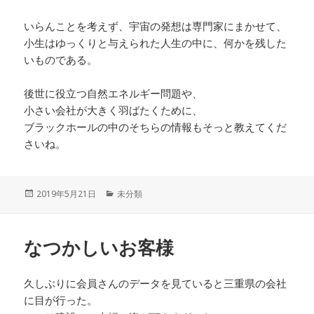
いらんことを考えず、宇宙の発想は専門家にまかせて、
小生はゆっくりと与えられた人生の中に、何かを残した
いものである。
後世に役立つ自然エネルギー問題や、
小さい会社が大きく羽ばたくために、
ブラックホールの中のそちらの情報もそっと教えてくだ
さいね。
投
カ
2019年5月21日
未分類
稿
テ
日:
ゴ
リ
なつかしいお客様
ー
久しぶりに会員さんのデータを見ていると三重県の会社
に目が行った。