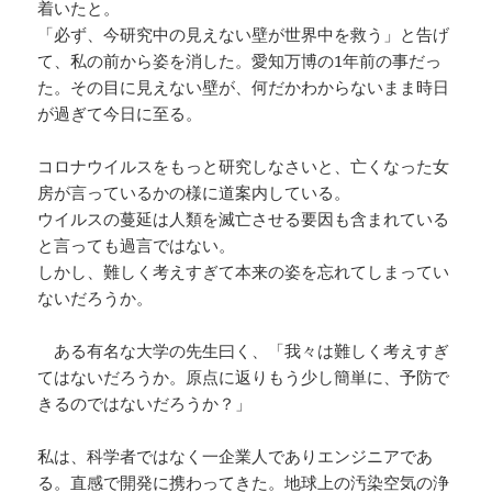
着いたと。
「必ず、今研究中の見えない壁が世界中を救う」と告げ
て、私の前から姿を消した。愛知万博の1年前の事だっ
た。その目に見えない壁が、何だかわからないまま時日
が過ぎて今日に至る。
コロナウイルスをもっと研究しなさいと、亡くなった女
房が言っているかの様に道案内している。
ウイルスの蔓延は人類を滅亡させる要因も含まれている
と言っても過言ではない。
しかし、難しく考えすぎて本来の姿を忘れてしまってい
ないだろうか。
ある有名な大学の先生曰く、「我々は難しく考えすぎ
てはないだろうか。原点に返りもう少し簡単に、予防で
きるのではないだろうか？」
私は、科学者ではなく一企業人でありエンジニアであ
る。直感で開発に携わってきた。地球上の汚染空気の浄