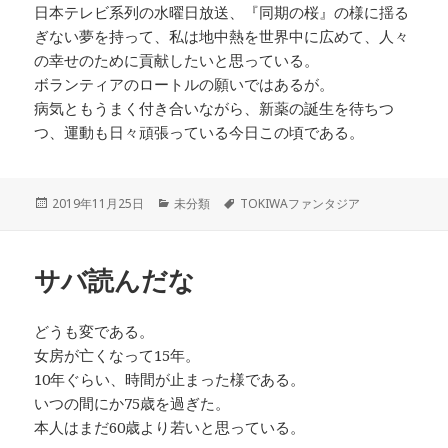
日本テレビ系列の水曜日放送、『同期の桜』の様に揺る
ぎない夢を持って、私は地中熱を世界中に広めて、人々
の幸せのために貢献したいと思っている。
ボランティアのロートルの願いではあるが。
病気ともうまく付き合いながら、新薬の誕生を待ちつ
つ、運動も日々頑張っている今日この頃である。
投
カ
タ
2019年11月25日
未分類
TOKIWAファンタジア
稿
テ
グ
日:
ゴ
リ
サバ読んだな
ー
どうも変である。
女房が亡くなって15年。
10年ぐらい、時間が止まった様である。
いつの間にか75歳を過ぎた。
本人はまだ60歳より若いと思っている。