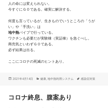
人の命には変えられない。
今すぐにＧＯである。確実に解決する。
何度も言っているが、生きものでいうところの「うが
い」や「手洗い」は
地中熱
パイプで行っている。
ワクチンも必要だが実験棟（実証棟）を急ぐべし。
商売気といわずＧＯである。
必ず結果は出る。
ここにコロナの死滅のヒントあり。
投
カ
タ
2021年4月14日
健康
,
地中熱利用システム
感染症対策
稿
テ
グ
日:
ゴ
リ
コロナ終息、腹案あり
ー