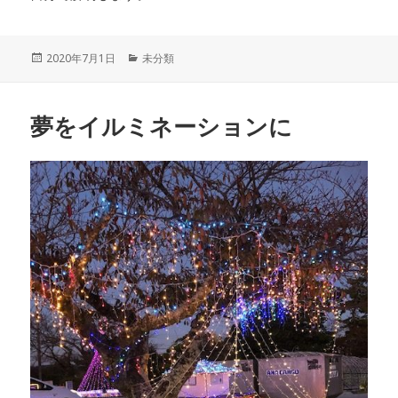
投
カ
2020年7月1日
未分類
稿
テ
日:
ゴ
リ
夢をイルミネーションに
ー