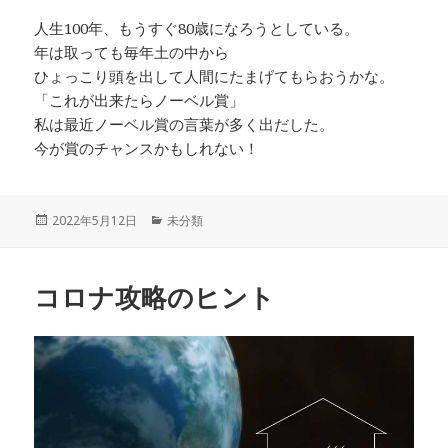
人生100年、もうすぐ80歳になろうとしている。
年は取っても毎年土の中から
ひょっこり頭を出して人間にたまげてもらおうかな。
「これが出来たらノーベル賞」
私は最近ノーベル賞の言葉が多く出だした。
今が賞のチャンスかもしれない！
投
カ
2022年5月12日
未分類
稿
テ
日:
ゴ
リ
コロナ攻略のヒント
ー