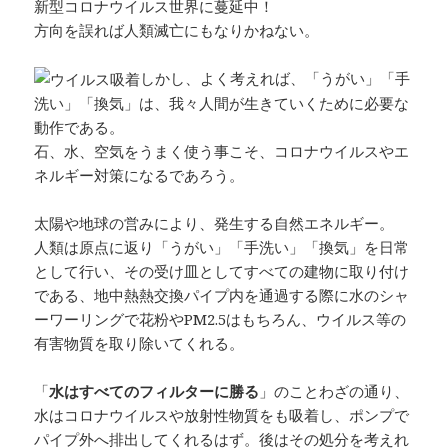
新型コロナウイルス世界に蔓延中！
方向を誤れば人類滅亡にもなりかねない。
しかし、よく考えれば、「うがい」「手
洗い」「換気」は、我々人間が生きていくために必要な
動作である。
石、水、空気をうまく使う事こそ、コロナウイルスやエ
ネルギー対策になるであろう。
太陽や地球の営みにより、発生する自然エネルギー。
人類は原点に返り「うがい」「手洗い」「換気」を日常
として行い、その受け皿としてすべての建物に取り付け
である、地中熱熱交換パイプ内を通過する際に水のシャ
ーワーリングで花粉やPM2.5はもちろん、ウイルス等の
有害物質を取り除いてくれる。
「
水はすべてのフィルターに勝る
」のことわざの通り、
水はコロナウイルスや放射性物質をも吸着し、ポンプで
パイプ外へ排出してくれるはず。後はその処分を考えれ