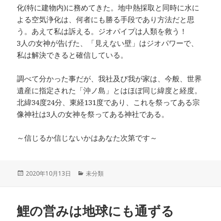
化(特に建物内)に務めてきた。地中熱採取と同時に水に
よる空気浄化は、何者にも勝る手段であり方法だと思
う。あえて私は訴える。ジオパイプは人類を救う！
3人の女神が告げた、「見えない壁」はジオパワーで、
私は解決できると確信している。
調べて分かった事だが、我社及び我が家は、今般、世界
遺産に指定された「沖ノ島」とはほぼ同じ緯度と経度。
北緯34度24分、東経131度であり、これを祭ってある宗
像神社は3人の女神を祭ってある神社である。
～信じるか信じないかはあなた次第です～
投
カ
2020年10月13日
未分類
稿
テ
日:
ゴ
リ
鯉の営みは地球にも通ずる
ー