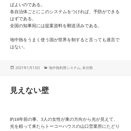
ばよいのである。
各自治体ごとにこのシステムをつければ、予防ができる
はずである。
全国の知事宛には提案資料を郵送済みである。
地中熱をうまく使う国が世界を制すると言っても過言で
はない。
投
カ
2021年1月13日
地中熱利用システム
,
未分類
稿
テ
日:
ゴ
リ
見えない壁
ー
約18年前の事。3人の女性が東の方向から光が見えて、
光を頼って来たらトーコーハウスの山口営業所にたどり