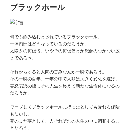
リ
ブラックホール
ー
何でも飲み込むとされているブラックホール。
一体内部はどうなっているのだろうか。
太陽系の何億倍、いやその何億倍とか想像のつかない広
さであろう。
それからすると人間の営みなんか一瞬であろう。
その一瞬の百年、千年の中で人類は大きく変化を遂げ、
喜怒哀楽の後にその人生を終えて新たな生命体になるの
だろうか。
ワープしてブラックホールに行ったとしても帰れる保険
もないし、
夢のまた夢として、人それぞれの人生の中に調和するこ
とだろう。