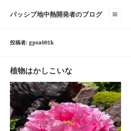
パッシブ地中熱開発者のブログ
メニュ
ーとウ
ィジェ
ット
投稿者:
gpsa001k
植物はかしこいな