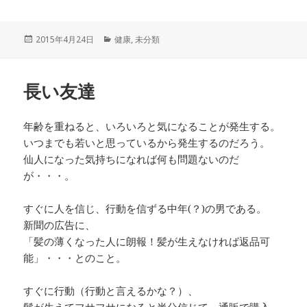
投
カ
2015年4月24日
健康
,
未分類
稿
テ
日:
ゴ
リ
長い友達
ー
年齢を重ねると、いろいろと気になることが発生する。
いつまでも若いと思っているから発生するのだろう。
仙人になった気持ちになれば何も問題ないのだ
が・・・。
すぐに人を信じ、行動を信ずる中年(？)の男である。
新聞の広告に、
「髪の薄くなった人に朗報！髪が生えなければ返品可
能」・・・とのこと。
すぐに行動（行動と言えるかな？）、