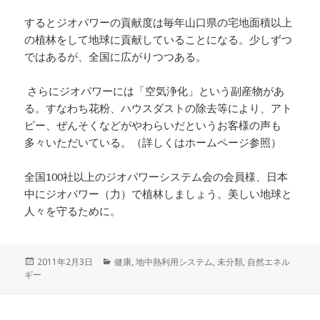
するとジオパワーの貢献度は毎年山口県の宅地面積以上
の植林をして地球に貢献していることになる。少しずつ
ではあるが、全国に広がりつつある。
さらにジオパワーには「空気浄化」という副産物があ
る。すなわち花粉、ハウスダストの除去等により、アト
ピー、ぜんそくなどがやわらいだというお客様の声も
多々いただいている。（詳しくはホームページ参照）
全国100社以上のジオパワーシステム会の会員様、日本
中にジオパワー（力）で植林しましょう。美しい地球と
人々を守るために。
投
カ
2011年2月3日
健康
,
地中熱利用システム
,
未分類
,
自然エネル
稿
テ
ギー
日:
ゴ
リ
ー