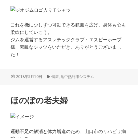
これを機に少しずつ可動できる範囲を広げ、身体も心も
柔軟にしていこう。
ジムを運営するアスレチッククラブ・エスピーホープ
様、素敵なシャツをいただき、ありがとうございまし
た！
投
カ
2018年5月10日
健康
,
地中熱利用システム
稿
テ
日:
ゴ
リ
ほのぼの老夫婦
ー
運動不足の解消と体力増進のため、山口市のリハビリ病