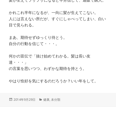
髪が生えてフサフサになると半分信じて、通販で購入。
かれこれ半年になるが、一向に髪が生えてこない。
人には言えない所だが、すぐにしゃべってしまい、白い
目で見られる。
まあ、期待せずゆっくり待とう。
自分の行動を信じて・・・。
何かの宣伝で「抜け始めてわかる。髪は長い友
達・・・」
の言葉を思いつつ、わずかな期待を持とう。
やはり恰好を気にするのだろうか？いい年をして。
投
カ
2014年9月29日
健康
,
未分類
稿
テ
日:
ゴ
リ