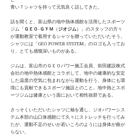
青いＴシャツを持って元気良く話してきた。
話を聞くと、富山県の地中熱体感館を活用したスポーツ
ジム「
ＧＥＯ-ＧＹＭ
（
ジオジム
）」のスタッフの方々
が運動教室で着用するシャツを贈っていただいたそう。
シャツには「GEO POWER SYSTEM」のロゴも入ってお
り、とても感慨深いものがある。
ジムは、富山市のＧＥＯパワー施工会員、前田建設株式
会社の地中熱体感館とコラボして、地中の健康的な安定
した温度の空気に包まれながら運動を行う、身体にも環
境にも貢献できるスポーツ施設とのこと。地中熱とスポ
ーツジムは健康という面において相性抜群である。
さっそくいただいたシャツに袖を通し、ジオパワーシス
テム本部の山口体感館にて久々にストレッチを行ってみ
たが、運動不足のせいか若いころのようには身体が曲が
らない。