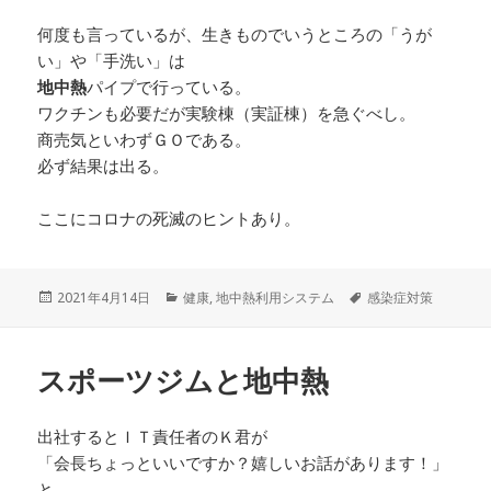
何度も言っているが、生きものでいうところの「うが
い」や「手洗い」は
地中熱
パイプで行っている。
ワクチンも必要だが実験棟（実証棟）を急ぐべし。
商売気といわずＧＯである。
必ず結果は出る。
ここにコロナの死滅のヒントあり。
投
カ
タ
2021年4月14日
健康
,
地中熱利用システム
感染症対策
稿
テ
グ
日:
ゴ
リ
スポーツジムと地中熱
ー
出社するとＩＴ責任者のＫ君が
「会長ちょっといいですか？嬉しいお話があります！」
と