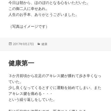
今日は朝から、ほのぼのとなる心をいただいた。
この御二人に幸せあれ。
人生のお手本、ありがとうございました。
（写真はイメージです）
投
カ
2017年9月27日
健康
稿
テ
日:
ゴ
リ
健康第一
ー
３か月前頃から左足のアキレス腱が腫れて歩き辛くなっ
ていた。
少し良くなってくるとすぐに運動を始めてしまい、また
アキレス腱を痛める・・・
という繰り返しをしていた。