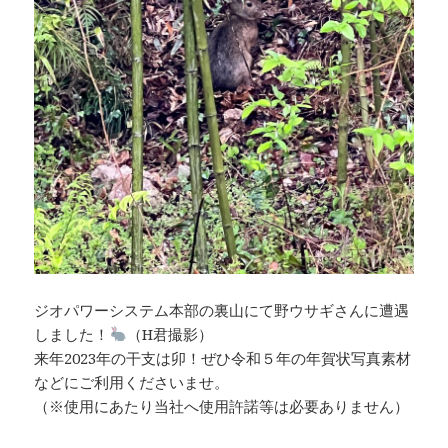
ジオパワーシステム本部の裏山にて野ウサギさんに遭遇
しました！
（H君撮影）
来年2023年の干支は卯！ぜひ令和５年の年賀状写真素材
などにご利用くださいませ。
（※使用にあたり当社へ使用許諾等は必要ありません）