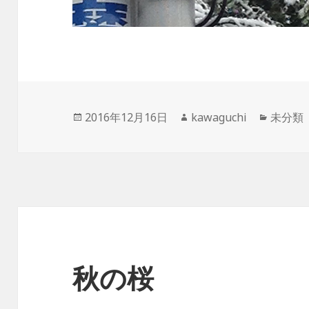
投
作
カ
2016年12月16日
kawaguchi
未分類
稿
成
テ
日:
者
ゴ
リ
ー
秋の桜