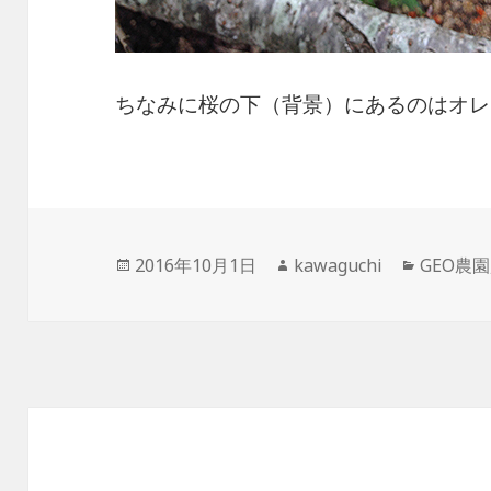
ちなみに桜の下（背景）にあるのはオレ
投
作
カ
2016年10月1日
kawaguchi
GEO農園
稿
成
テ
日:
者
ゴ
リ
ー