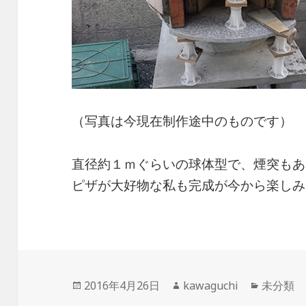
（写真は今現在制作途中のものです）
直径約１ｍぐらいの球体型で、煙突もあ
ピザが大好物な私も完成が今から楽しみ
投
作
カ
2016年4月26日
kawaguchi
未分類
稿
成
テ