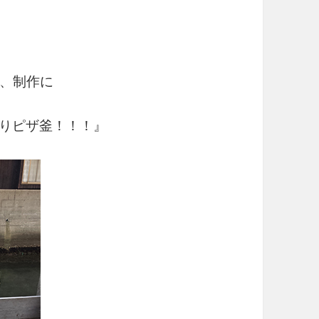
、制作に
りピザ釜！！！』