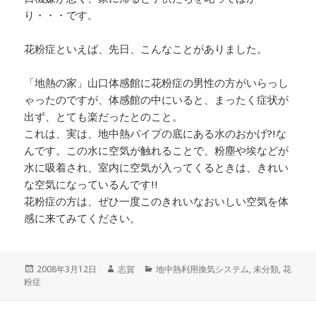
り・・・です。
花粉症といえば、先日、こんなことがありました。
「地熱の家」山口体感館に花粉症の男性の方がいらっし
ゃったのですが、体感館の中にいると、まったく症状が
出ず、とても楽だったとのこと。
これは、実は、地中熱パイプの底にある水のおかげ?!な
んです。この水に空気が触れることで、粉塵や埃などが
水に吸着され、室内に空気が入ってくるときは、きれい
な空気になっているんです!!
花粉症の方は、ぜひ一度このきれいなおいしい空気を体
感に来てみてください。
投
作
カ
2008年3月12日
志賀
地中熱利用換気システム
,
未分類
,
花
稿
成
テ
粉症
日:
者
ゴ
リ