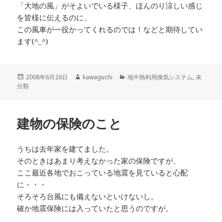
「大地の風」がそよいでいる様子、ほんのり涼しい感じ
を皆様に伝えるのに、
この風車が一役かってくれるのでは！などと期待してい
ます(^_^)
投
作
カ
2008年6月26日
kawaguchi
地中熱利用換気システム
,
未
稿
成
テ
分類
日:
者
ゴ
リ
ー
建物の保険のこと
うちは去年家を建てました。
そのときはあまり考えなかった家の保険ですが、
ここ最近各地でおこっている地震を見ていると心配
に・・・
そろそろ台風にも備えないといけないし。
確か地震保険には入っていたと思うのですが。