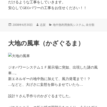
だけるような工事をしていきます。
安心してGEOパワーの工事をお任せください！！
投
作
カ
2008年6月30日
志賀
地中熱利用換気システム
,
未分類
稿
成
テ
日:
者
ゴ
リ
大地の風車（かざぐるま）
ー
ジオパワーシステム１Ｆ展示場に突如、出現した謎の風
車…。
新エネルギーの地中熱に加えて、風力発電まで！？
…などと、大げさに妄想を膨らませていたら…
設計Ｙさん手作りのかざぐるまでした。