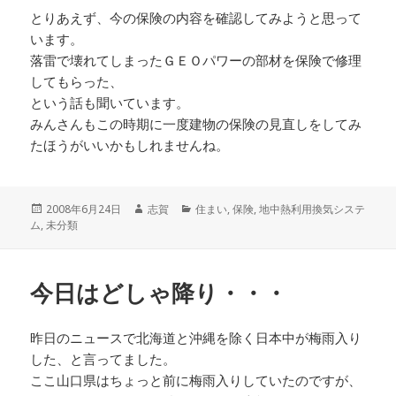
とりあえず、今の保険の内容を確認してみようと思って
います。
落雷で壊れてしまったＧＥＯパワーの部材を保険で修理
してもらった、
という話も聞いています。
みんさんもこの時期に一度建物の保険の見直しをしてみ
たほうがいいかもしれませんね。
投
作
カ
2008年6月24日
志賀
住まい
,
保険
,
地中熱利用換気システ
稿
成
テ
ム
,
未分類
日:
者
ゴ
リ
ー
今日はどしゃ降り・・・
昨日のニュースで北海道と沖縄を除く日本中が梅雨入り
した、と言ってました。
ここ山口県はちょっと前に梅雨入りしていたのですが、