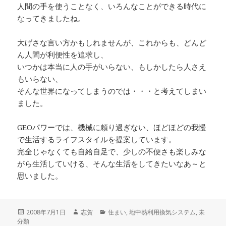
人間の手を使うことなく、いろんなことができる時代に
なってきましたね。
大げさな言い方かもしれませんが、これからも、どんど
ん人間が利便性を追求し、
いつかは本当に人の手がいらない、もしかしたら人さえ
もいらない、
そんな世界になってしまうのでは・・・と考えてしまい
ました。
GEOパワーでは、機械に頼り過ぎない、ほどほどの我慢
で生活するライフスタイルを提案しています。
完全じゃなくても自給自足で、少しの不便さも楽しみな
がら生活していける、そんな生活をしてきたいなあ～と
思いました。
投
作
カ
2008年7月1日
志賀
住まい
,
地中熱利用換気システム
,
未
稿
成
テ
分類