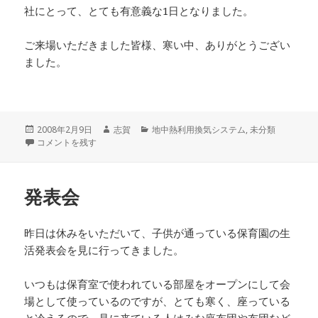
社にとって、とても有意義な1日となりました。
ご来場いただきました皆様、寒い中、ありがとうござい
ました。
投
作
カ
2008年2月9日
志賀
地中熱利用換気システム
,
未分類
稿
視察旅行 に
成
テ
コメントを残す
日:
者
ゴ
リ
ー
発表会
昨日は休みをいただいて、子供が通っている保育園の生
活発表会を見に行ってきました。
いつもは保育室で使われている部屋をオープンにして会
場として使っているのですが、とても寒く、座っている
と冷えるので、見に来ている人はみな座布団や布団など