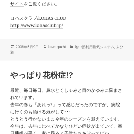
サイト
をご覧ください。
ロハスクラブ/LOHAS CLUB
http://www.lohasclub.jp/
投
作
カ
2008年5月9日
kawaguchi
地中熱利用換気システム
,
未分
稿
成
テ
類
日:
者
ゴ
リ
ー
やっぱり花粉症!?
最近、毎日毎日、鼻水とくしゃみと目のかゆみに悩まさ
れています。
去年の春も「あれっ?」って感じだったのですが、病院
に行くのも負ける気がして･･･
とうとう行かないまま今年のシーズンを迎えています。
今年は、去年に比べてかなりひどい症状が出ていて、毎
日機嫌が悪く、家に帰ると子供たちを叱ってばか