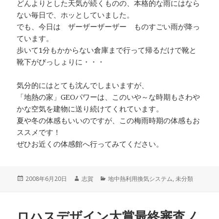
どんよりとした天気が続くものの、本格的な雨にはなら
ない毎日で、ホッとしていました。
でも、今日は ザーザーザーザー ものすごい雨が降っ
ています。
歩いて1分もかからない倉庫まで行って帰るだけで靴と
靴下がびっしょりに・・・
気分的にはとても沈んでしまいますが、
「地熱の家」GEOパワーは、このいや～な時期もさわや
かな空気を建物に送り続けてくれています。
夏や冬の体感もいいのですが、この梅雨時期の体感もお
ススメです！
ぜひお近くの体感館へ行ってみてください。
投
作
カ
2008年6月20日
志賀
地中熱利用換気システム
,
未分類
稿
成
テ
日:
者
ゴ
リ
ロハスデザイン大賞最終審査ノ
ー