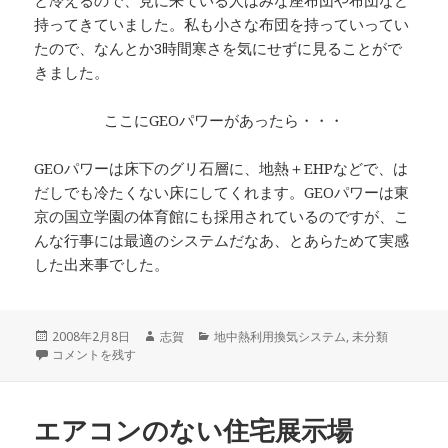
持ってきていました。私も小さな布団を持っていってい
たので、なんとか3時間寒さを気にせずに見ることがで
きました。
ここにGEOパワーがあったら・・・
GEOパワーは床下のグリ石層に、地熱＋EHPなどで、は
だしでも冷たくない床にしてくれます。GEOパワーは東
京の国立学園の体育館にも採用されているのですが、こ
んな行事には最適のシステムだなあ、とあらためて実感
した出来事でした。
投
作
カ
2008年2月8日
志賀
地中熱利用換気システム
,
未分類
稿
発表会 に
成
テ
コメントを残す
日:
者
ゴ
リ
ー
エアコンのない住宅展示場